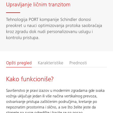
Upravljanje ličnim tranzitom
Tehnologija PORT kompanije Schindler donosi
preokret u nauci optimizovanja protoka saobraćaja
kroz zgradu dok nudi personalizovanu uslugu i
kontrolu pristupa.
Opšti pregled
Karakteristike
Prednosti
Kako funkcioniše?
Savršenstvo je pravi izazov u modernim zgradama gde svaka
vožnja uključuje jedan ili više načina vertikalnog prevoza,
ostvarivanje pristupa zaštićenim područjima, kretanje po
nepoznatim prostorima i slično, a sve što želite jeste da