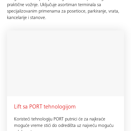
praktične vožnje. Uključuje asortiman terminala sa
specijalizovanim primenama za posetioce, parkiranje, vrata,
kancelarije i stanove.
Lift sa PORT tehnologijom
Koristeći tehnologiju PORT putnici će za najkraće
moguće vreme stići do odredišta uz najveću moguću