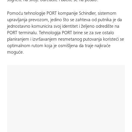
stignete na svoje odredište i bacite se na posao.
Pomoću tehnologije PORT kompanije Schindler, sistemom
upravljanja prevozom, jedino što se zahteva od putnika je da
jednostavno komunicira svoj identitet i željeno odredište na
PORT terminalu. Tehnologija PORT brine se za sve ostalo
planiranjem i izvršavanjem nesmetanog putovanja koristeći se
optimalnom rutom koja je osmišljena da traje najkraće
moguće.