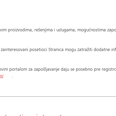
govim proizvodima, rešenjima i uslugama, mogućnostima zapoš
ainteresovani posetioci Stranica mogu zatražiti dodatne in
rovim portalom za zapošljavanje daju se posebno pre regist
m/
.