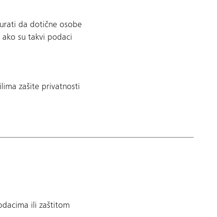
gurati da dotične osobe
 ako su takvi podaci
ilima zašite privatnosti
odacima ili zaštitom