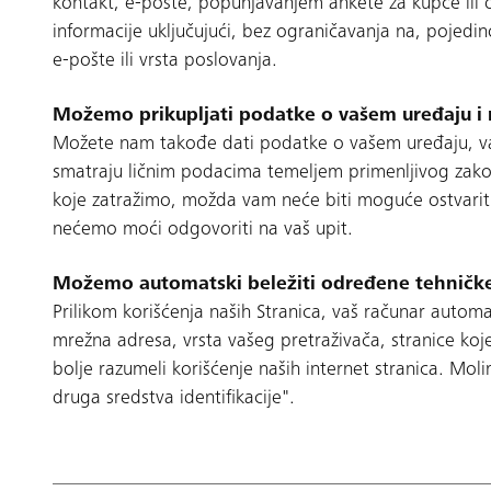
kontakt, e-pošte, popunjavanjem ankete za kupce ili 
informacije uključujući, bez ograničavanja na, pojedin
e-pošte ili vrsta poslovanja.
Možemo prikupljati podatke o vašem uređaju i
Možete nam takođe dati podatke o vašem uređaju, vaš
smatraju ličnim podacima temeljem primenljivog zakon
koje zatražimo, možda vam neće biti moguće ostvariti 
nećemo moći odgovoriti na vaš upit.
Možemo automatski beležiti određene tehničke
Prilikom korišćenja naših Stranica, vaš računar automa
mrežna adresa, vrsta vašeg pretraživača, stranice koje
bolje razumeli korišćenje naših internet stranica. Moli
druga sredstva identifikacije".