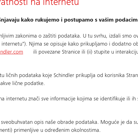
ivatnosti na internetu
jašnjavaju kako rukujemo i postupamo s vašim podaci
jivim zakonima o zaštiti podataka. U tu svrhu, izdali smo ov
 na internetu"). Njima se opisuje kako prikupljamo i dodatno
indler.com
ili povezane Stranice ili (ii) stupite u interakc
tu ličnih podataka koje Schindler prikuplja od korisnika Strani
i takve lične podatke.
 na internetu znači sve informacije kojima se identifikuje ili 
no sveobuhvatan opis naše obrade podataka. Moguće je da su 
kumenti) primenljive u određenim okolnostima.