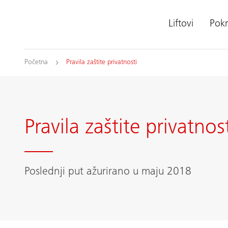
Liftovi
Pokr
Početna
Pravila zaštite privatnosti
Pravila zaštite privatnos
Poslednji put ažurirano u maju 2018