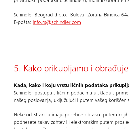
privatnosti podataka u Schindleru, molimo obratite 
Schindler Beograd d.o.o., Bulevar Zorana Đinđića 6
E-pošta:
info.rs@schindler.com
5. Kako prikupljamo i obrađuj
Kada, kako i koju vrstu ličnih podataka prikupl
Schindler postupa s ličnim podacima u skladu s prime
našeg poslovanja, uključujući i putem vašeg korišćenja
Neke od Stranica imaju posebne obrasce putem kojih 
podnesete takav zahtev ili elektronskim putem prosled