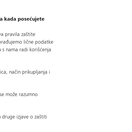
ma kada posećujete
a pravila zaštite
 obrađujemo lične podatke
iju s nama radi korišćenja
ca, način prikupljanja i
ih se može razumno
druge izjave o zaštiti