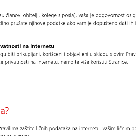
 članovi obitelji, kolege s posla), vaša je odgovornost osi
edino pružate njihove podatke ako vam je dopušteno dati ih i
ivatnosti na internetu
u biti prikupljani, korišćeni i objavljeni u skladu s ovim Prav
e privatnosti na internetu, nemojte više koristiti Stranice.
ma?
Pravilima zaštite ličnih podataka na internetu, vašim ličnim p