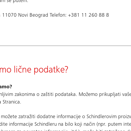
nam se putem:
4a 11070 Novi Beograd Telefon: +381 11 260 88 8
emo lične podatke?
jamo?
nljivim zakonima o zaštiti podataka. Možemo prikupljati vaš
 Stranica.
možete zatražiti dodatne informacije o Schindlerovim proi
ite informacije Schindleru na bilo koji način (npr. putem in