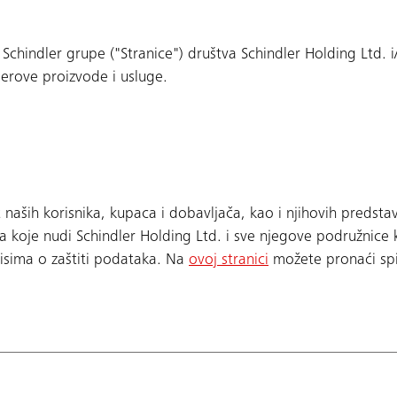
 Schindler grupe ("Stranice") društva Schindler Holding Ltd. i
lerove proizvode i usluge.
t naših korisnika, kupaca i dobavljača, kao i njihovih predsta
 koje nudi Schindler Holding Ltd. i sve njegove podružnice k
isima o zaštiti podataka. Na
ovoj stranici
možete pronaći spis