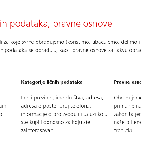
čnih podataka, pravne osnove
li za koje svrhe obrađujemo (koristimo, ubacujemo, delimo i
ičnih podataka se obrađuju, kao i pravne osnove za takvu obra
Kategorije ličnih podataka
Pravne osn
Ime i prezime, ime društva, adresa,
Obrađujemo
vam
adresa e-pošte, broj telefona,
primanje na
o
informacije o proizvodu ili usluzi koju
zakonita j
ste kupili odnosno za koju ste
naše bilten
zainteresovani.
trenutku.