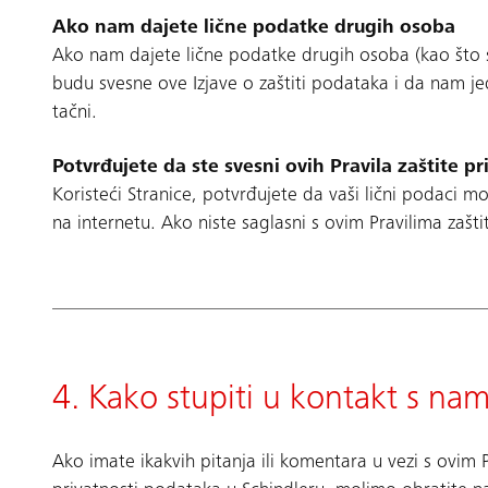
Ako nam dajete lične podatke drugih osoba
Ako nam dajete lične podatke drugih osoba (kao što su
budu svesne ove Izjave o zaštiti podataka i da nam j
tačni.
Potvrđujete da ste svesni ovih Pravila zaštite pr
Koristeći Stranice, potvrđujete da vaši lični podaci mog
na internetu. Ako niste saglasni s ovim Pravilima zaštit
4. Kako stupiti u kontakt s na
Ako imate ikakvih pitanja ili komentara u vezi s ovim 