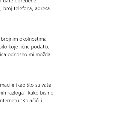
da date određene
, broj telefona, adresa
u brojnim okolnostima
ilo koje lične podatke
ranica odnosno mi možda
rmacije (kao što su vaša
snih razloga i kako bismo
nternetu "Kolačići i