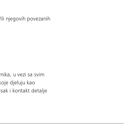
/ili njegovih povezanih
vnika, u vezi sa svim
oje djeluju kao
ak i kontakt detalje