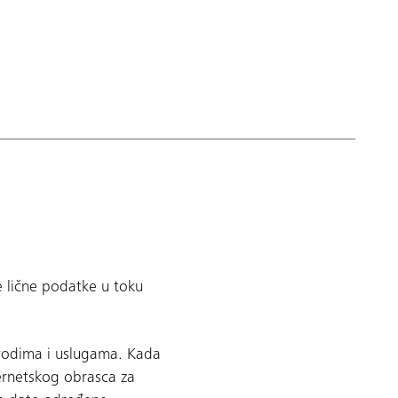
e lične podatke u toku
zvodima i uslugama. Kada
ternetskog obrasca za