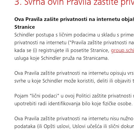
3. Svrha ovih Pravila zaštite pr
Ova Pravila zašite privatnosti na internetu ob
Stranice
Schindler postupa s ličnim podacima u skladu s primenl
privatnosti na internetu ("Pravila zaštite privatnosti
kada se (i) registrujete ili posetite Stranice,
group.sch
usluga koje Schindler pruža na Stranicama.
Ova Pravila zaštite privatnosti na internetu opisuju vrs
svrhe u koje Schindler može koristiti, deliti ili objavit
Pojam "lični podaci" u ovoj Politici zaštite privatnosti
upotrebiti radi identifikovanja bilo koje fizičke osobe.
Ova Pravila zaštite privatnosti na internetu nisu nuž
podataka (ili Opšti uslovi, Uslovi učešća ili slični do