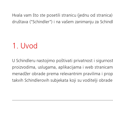
Hvala vam što ste posetili stranicu (jednu od stranica)
društava ("Schindler") i na vašem zanimanju za Schind
1. Uvod
U Schindleru nastojimo poštivati ​​privatnost i sigurnos
proizvodima, uslugama, aplikacijama i web stranicama
menadžer obrade prema relevantnim pravilima i prop
takvih Schindlerovih subjekata koji su voditelji obrade