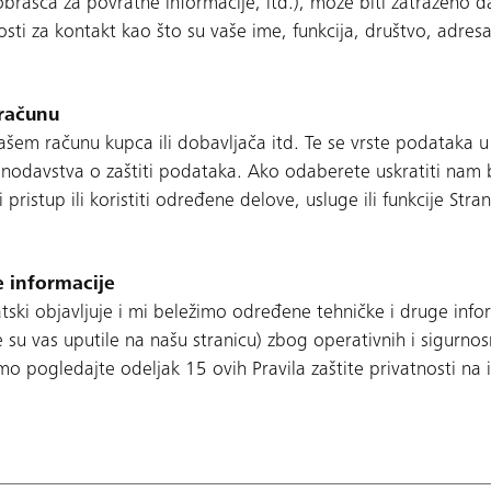
obrasca za povratne informacije, itd.), može biti zatraženo 
osti za kontakt kao što su vaše ime, funkcija, društvo, adresa
 računu
em računu kupca ili dobavljača itd. Te se vrste podataka 
odavstva o zaštiti podataka. Ako odaberete uskratiti nam b
pristup ili koristiti određene delove, usluge ili funkcije St
 informacije
tski objavljuje i mi beležimo određene tehničke i druge info
 su vas uputile na našu stranicu) zbog operativnih i sigurno
mo pogledajte odeljak 15 ovih Pravila zaštite privatnosti na i