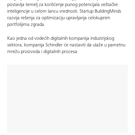
postavlja temelj za korišćenje punog potencijala veštačke
inteligencije u celom lancu vrednosti. Startup BuildingMinds
razvija rešenja za optimizaciju upravljanja celokupnim
portfolijima zgrada.
Kao jedna od vodećih digitalnih kompanija industrijskog
sektora, kompanija Schindler će nastaviti da ulaže u pametnu
mrežu proizvoda i digitalnih procesa.