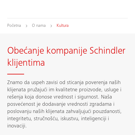
Početna
O nama
Kultura
Obećanje kompanije Schindler
klijentima
Znamo da uspeh zavisi od sticanja poverenja naših
klijenata pružajući im kvalitetne proizvode, usluge i
rešenja koja donose vrednost i sigurnost. Naša
posvećenost je dodavanje vrednosti zgradama i
poslovanju naših klijenata zahvaljujući pouzdanosti,
integritetu, stručnošću, iskustvu, inteligenciji i
inovaciji.