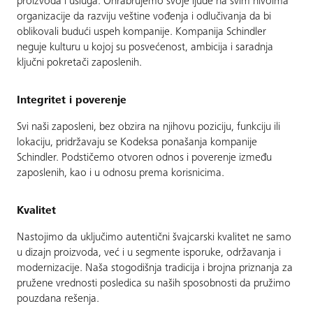
proizvoda i usluga. Ohrabrujemo svoje ljude na svim nivoima
organizacije da razviju veštine vođenja i odlučivanja da bi
oblikovali budući uspeh kompanije. Kompanija Schindler
neguje kulturu u kojoj su posvećenost, ambicija i saradnja
ključni pokretači zaposlenih.
Integritet i poverenje
Svi naši zaposleni, bez obzira na njihovu poziciju, funkciju ili
lokaciju, pridržavaju se Kodeksa ponašanja kompanije
Schindler. Podstičemo otvoren odnos i poverenje između
zaposlenih, kao i u odnosu prema korisnicima.
Kvalitet
Nastojimo da uključimo autentični švajcarski kvalitet ne samo
u dizajn proizvoda, već i u segmente isporuke, održavanja i
modernizacije. Naša stogodišnja tradicija i brojna priznanja za
pružene vrednosti posledica su naših sposobnosti da pružimo
pouzdana rešenja.