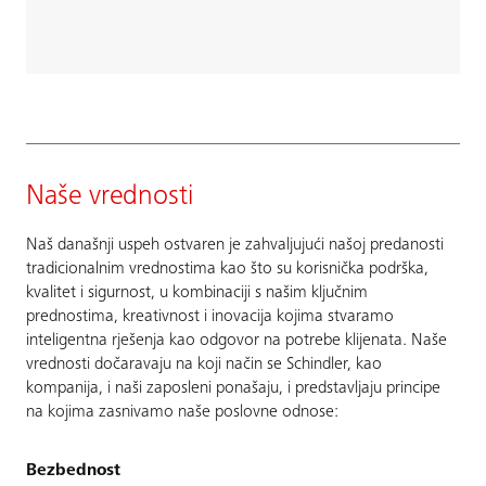
Naše vrednosti
Naš današnji uspeh ostvaren je zahvaljujući našoj predanosti
tradicionalnim vrednostima kao što su korisnička podrška,
kvalitet i sigurnost, u kombinaciji s našim ključnim
prednostima, kreativnost i inovacija kojima stvaramo
inteligentna rješenja kao odgovor na potrebe klijenata. Naše
vrednosti dočaravaju na koji način se Schindler, kao
kompanija, i naši zaposleni ponašaju, i predstavljaju principe
na kojima zasnivamo naše poslovne odnose:
Bezbednost