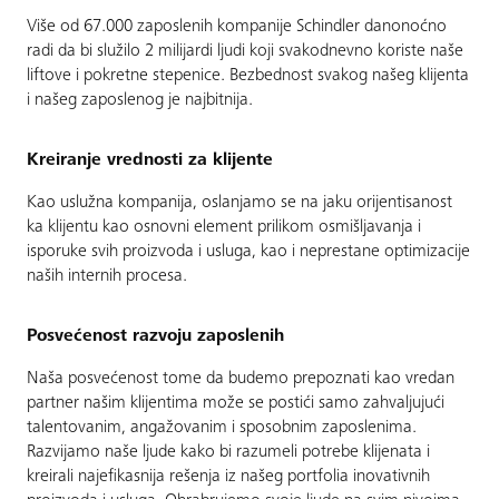
Više od 67.000 zaposlenih kompanije Schindler danonoćno
radi da bi služilo 2 milijardi ljudi koji svakodnevno koriste naše
liftove i pokretne stepenice. Bezbednost svakog našeg klijenta
i našeg zaposlenog je najbitnija.
Kreiranje vrednosti za klijente
Kao uslužna kompanija, oslanjamo se na jaku orijentisanost
ka klijentu kao osnovni element prilikom osmišljavanja i
isporuke svih proizvoda i usluga, kao i neprestane optimizacije
naših internih procesa.
Posvećenost razvoju zaposlenih
Naša posvećenost tome da budemo prepoznati kao vredan
partner našim klijentima može se postići samo zahvaljujući
talentovanim, angažovanim i sposobnim zaposlenima.
Razvijamo naše ljude kako bi razumeli potrebe klijenata i
kreirali najefikasnija rešenja iz našeg portfolia inovativnih