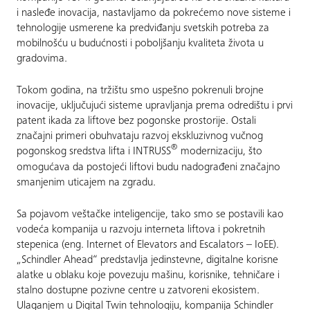
i nasleđe inovacija, nastavljamo da pokrećemo nove sisteme i
tehnologije usmerene ka predviđanju svetskih potreba za
mobilnošću u budućnosti i poboljšanju kvaliteta života u
gradovima.
Tokom godina, na tržištu smo uspešno pokrenuli brojne
inovacije, uključujući sisteme upravljanja prema odredištu i prvi
patent ikada za liftove bez pogonske prostorije. Ostali
značajni primeri obuhvataju razvoj ekskluzivnog vučnog
®
pogonskog sredstva lifta i INTRUSS
modernizaciju, što
omogućava da postojeći liftovi budu nadograđeni značajno
smanjenim uticajem na zgradu.
Sa pojavom veštačke inteligencije, tako smo se postavili kao
vodeća kompanija u razvoju interneta liftova i pokretnih
stepenica (eng. Internet of Elevators and Escalators – IoEE).
„Schindler Ahead“ predstavlja jedinstevne, digitalne korisne
alatke u oblaku koje povezuju mašinu, korisnike, tehničare i
stalno dostupne pozivne centre u zatvoreni ekosistem.
Ulaganjem u Digital Twin tehnologiju, kompanija Schindler