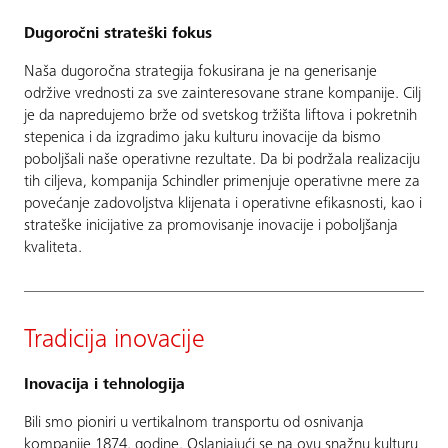
Dugoročni strateški fokus
Naša dugoročna strategija fokusirana je na generisanje
održive vrednosti za sve zainteresovane strane kompanije. Cilj
je da napredujemo brže od svetskog tržišta liftova i pokretnih
stepenica i da izgradimo jaku kulturu inovacije da bismo
poboljšali naše operativne rezultate. Da bi podržala realizaciju
tih ciljeva, kompanija Schindler primenjuje operativne mere za
povećanje zadovoljstva klijenata i operativne efikasnosti, kao i
strateške inicijative za promovisanje inovacije i poboljšanja
kvaliteta.
Tradicija inovacije
Inovacija i tehnologija
Bili smo pioniri u vertikalnom transportu od osnivanja
kompanije 1874. godine. Oslanjajući se na ovu snažnu kulturu