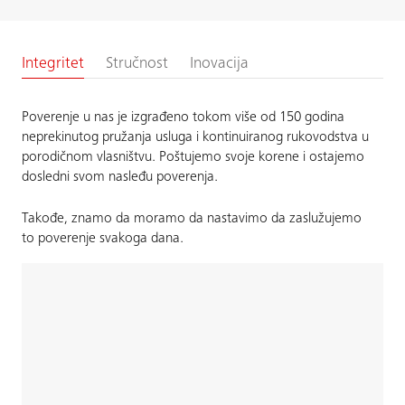
Integritet
Stručnost
Inovacija
Poverenje u nas je izgrađeno tokom više od 150 godina
neprekinutog pružanja usluga i kontinuiranog rukovodstva u
porodičnom vlasništvu. Poštujemo svoje korene i ostajemo
dosledni svom nasleđu poverenja.
Takođe, znamo da moramo da nastavimo da zaslužujemo
to poverenje svakoga dana.